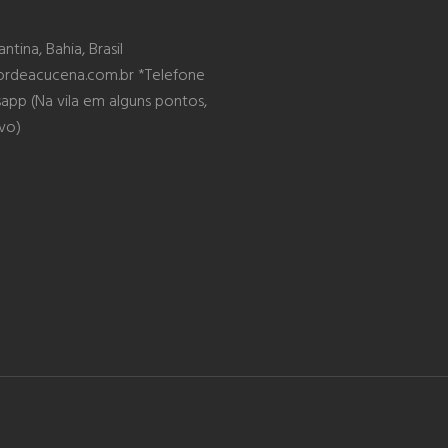
tina, Bahia, Brasil
ordeacucena.com.br *Telefone
pp (Na vila em alguns pontos,
ivo)