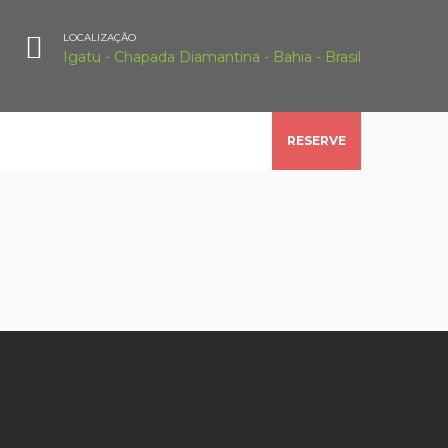
LOCALIZAÇÃO
Igatu - Chapada Diamantina - Bahia - Brasil
HOME
BLOG
RESERVE