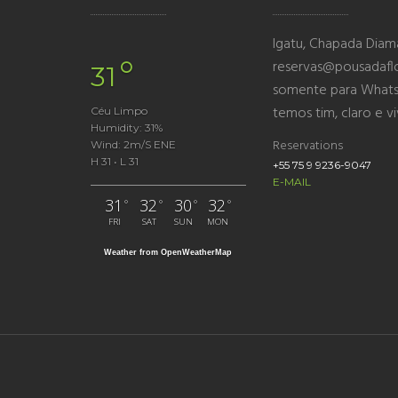
Igatu, Chapada Diaman
°
reservas@pousadafl
31
somente para Whatsa
temos tim, claro e v
Céu Limpo
Humidity: 31%
Reservations
Wind: 2m/s ENE
H 31 • L 31
+55 75 9 9236-9047
E-MAIL
31
32
30
32
°
°
°
°
FRI
SAT
SUN
MON
Weather from OpenWeatherMap