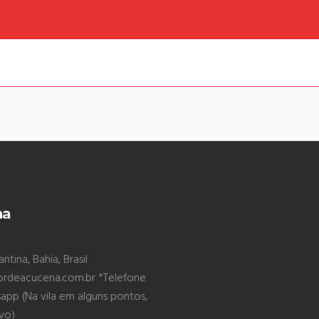
na
tina, Bahia, Brasil
ordeacucena.com.br *Telefone
pp (Na vila em alguns pontos,
ivo)