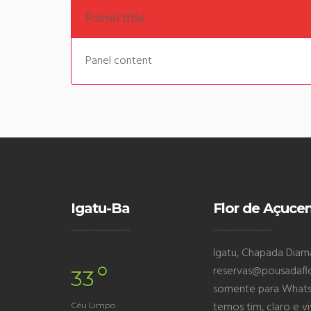
Panel title
Panel content
Igatu-Ba
Flor de Açuce
Igatu, Chapada Diaman
°
reservas@pousadafl
33
somente para Whatsa
temos tim, claro e v
Céu Limpo