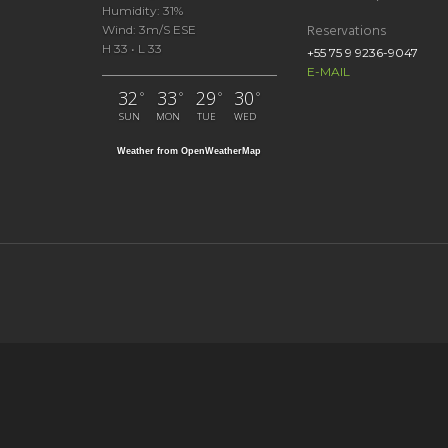
Humidity: 31%
Reservations
Wind: 3m/s ESE
H 33 • L 33
+55 75 9 9236-9047
E-MAIL
32
33
29
30
°
°
°
°
SUN
MON
TUE
WED
Weather from OpenWeatherMap