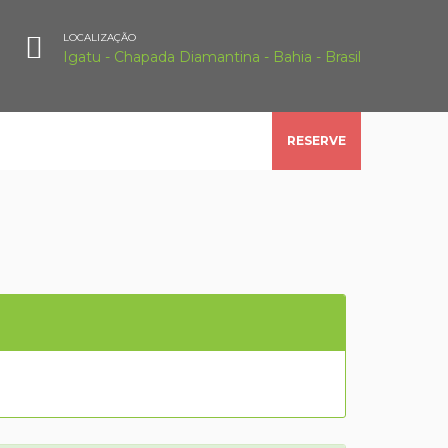
LOCALIZAÇÃO
Igatu - Chapada Diamantina - Bahia - Brasil
HOME
PANEL
RESERVE