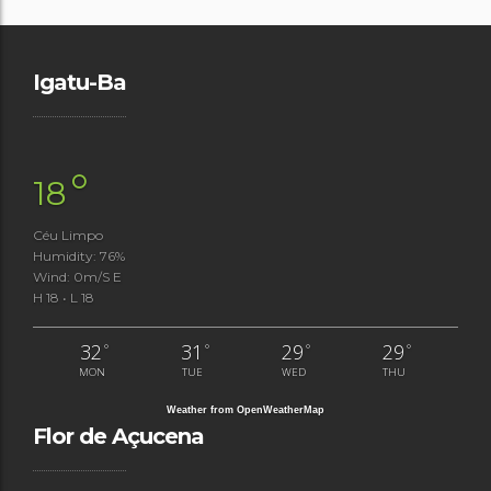
Igatu-Ba
°
18
Céu Limpo
Humidity: 76%
Wind: 0m/s E
H 18 • L 18
32
31
29
29
°
°
°
°
MON
TUE
WED
THU
Weather from OpenWeatherMap
Flor de Açucena