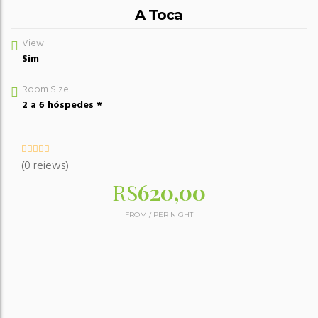
A Toca
View
Sim
Room Size
2 a 6 hóspedes *
(0 reiews)
R$
620,00
FROM
/
PER NIGHT