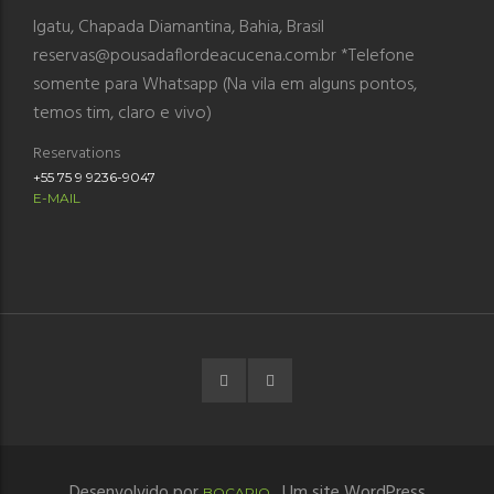
Igatu, Chapada Diamantina, Bahia, Brasil
reservas@pousadaflordeacucena.com.br *Telefone
somente para Whatsapp (Na vila em alguns pontos,
temos tim, claro e vivo)
Reservations
+55 75 9 9236-9047
E-MAIL
Desenvolvido por
. Um site WordPress
BOCAPIO