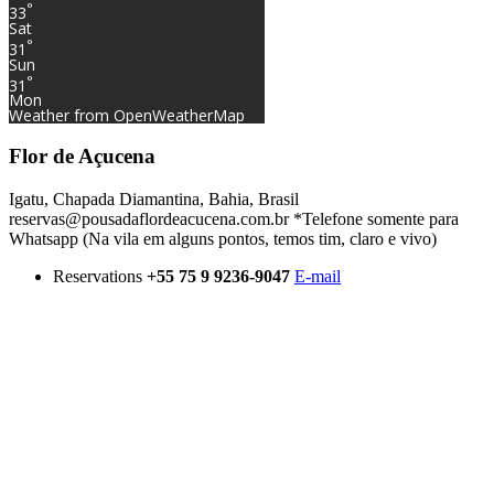
°
33
Sat
°
31
Sun
°
31
Mon
Weather from OpenWeatherMap
Flor de Açucena
Igatu, Chapada Diamantina, Bahia, Brasil
reservas@pousadaflordeacucena.com.br *Telefone somente para
Whatsapp (Na vila em alguns pontos, temos tim, claro e vivo)
Reservations
+55 75 9 9236-9047
E-mail