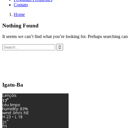
Contato
Home
Nothing Found
It seems we can’t find what you’re looking for. Perhaps searching can
Igatu-Ba
Lençóis
°
17
céu limpo
humidity: 83%
wind: 0m/s NE
H 23 • L 18
°
31
Fri