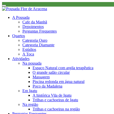
A Pousada
Cafe da Manhã
Depoimentos
Perguntas Frequentes
Quartos
Categoria Ouro
Categoria Diamante
Estúdios
A Toca
Atividades
Na pousada
Espaço Natural com argila terapêutica
O grande salão circular
Massagem
Piscina redonda em água natural
Poço da Madalena
Em Igatu
A histórica Vila de Igatu
Trilhas e cachoeiras de Igatu
Na região
Trilhas e cachoeiras na região
Perguntas Frequentes