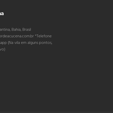
na
tina, Bahia, Brasil
ordeacucena.com.br *Telefone
pp (Na vila em alguns pontos,
ivo)