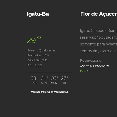
Igatu-Ba
Flor de Açuce
Igatu, Chapada Diaman
°
reservas@pousadafl
29
somente para Whatsa
temos tim, claro e v
Nuvens Quebradas
Humidity: 43%
Reservations
Wind: 2m/s E
H 31 • L 30
+55 75 9 9236-9047
E-MAIL
33
31
33
27
°
°
°
°
SAT
SUN
MON
TUE
Weather from OpenWeatherMap