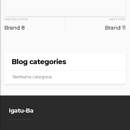
Post
PREVIOUS POST
NEXT POST
Brand 8
Brand 11
navigation
Blog categories
Nenhuma categoria
Igatu-Ba