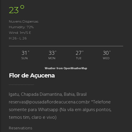
°
23
Nuvens Dispersas
Humidity: 72%
Wind: 1m/s E
H 26 • L 26
31
33
27
30
°
°
°
°
SUN
MON
TUE
WED
Weather from OpenWeatherMap
Flor de Açucena
Igatu, Chapada Diamantina, Bahia, Brasil
reservas@pousadaflordeacucena.com.br *Telefone
somente para Whatsapp (Na vila em alguns pontos,
temos tim, claro e vivo)
Reservations