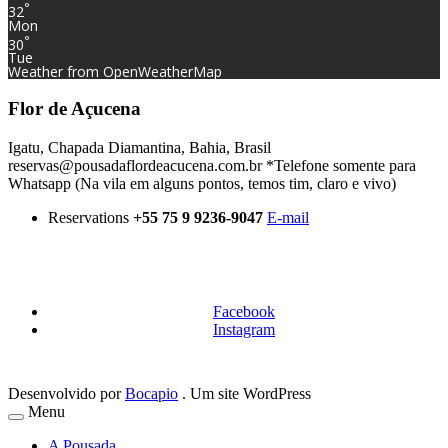
°
32
Mon
°
30
Tue
Weather from OpenWeatherMap
Flor de Açucena
Igatu, Chapada Diamantina, Bahia, Brasil
reservas@pousadaflordeacucena.com.br *Telefone somente para
Whatsapp (Na vila em alguns pontos, temos tim, claro e vivo)
Reservations
+55 75 9 9236-9047
E-mail
Facebook
Instagram
Desenvolvido por
Bocapio
. Um site WordPress
Menu
A Pousada