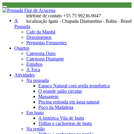
telefone de contato
+55 75 99236-9047
A
localização
Igatu - Chapada Diamantina - Bahia - Brasil
Pousada
Cafe da Manhã
Depoimentos
Perguntas Frequentes
Quartos
Categoria Ouro
Categoria Diamante
Estúdios
A Toca
Atividades
Na pousada
Espaço Natural com argila terapêutica
O grande salão circular
Massagem
Piscina redonda em água natural
Poço da Madalena
Em Igatu
A histórica Vila de Igatu
Trilhas e cachoeiras de Igatu
Na região