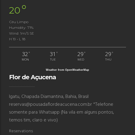
°
20
Céu Limpo
Humidity: 71%
Wind: 1m/s SE
H 19 • L 18
32
31
29
29
°
°
°
°
MON
TUE
WED
THU
Weather from OpenWeatherMap
Flor de Açucena
Igatu, Chapada Diamantina, Bahia, Brasil
reservas@pousadaflordeacucena.com.br *Telefone
somente para Whatsapp (Na vila em alguns pontos,
temos tim, claro e vivo)
Reservations