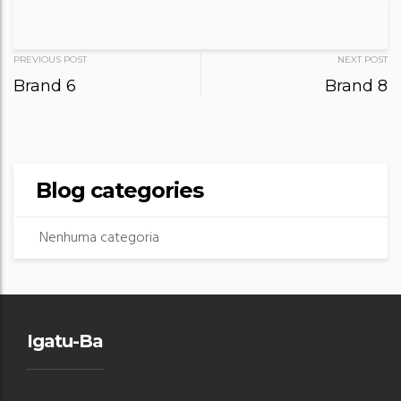
Post
PREVIOUS POST
NEXT POST
Brand 6
Brand 8
navigation
Blog categories
Nenhuma categoria
Igatu-Ba